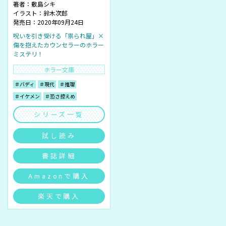
著者：
敷島シキ
イラスト：
鈴木次郎
発売日：2020年09月24日
呪いを引き受ける「祟られ屋」×
傷を抱えたカウンセラーのホラー
ミステリ！
ホラー文庫
＃バディ
＃現代
＃推理
＃イケメン
＃恐さ控えめ
シリーズ一覧
試し読み
書誌詳細
Amazonで購入
楽天で購入