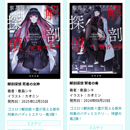
解剖探偵 賢者の毒
解剖探偵 死者の女神
著者：
敷島シキ
著者：
敷島シキ
イラスト：
カオミン
イラスト：
カオミン
発売日：2024年08月23日
発売日：2025年12月25日
ゴスロリ解剖医×霊が見える新米
ゴスロリ解剖医×霊が見える新米
刑事のバディミステリ―、待望の
刑事のバディミステリ―第3弾！
第2弾！
ミステリ
ミステリ