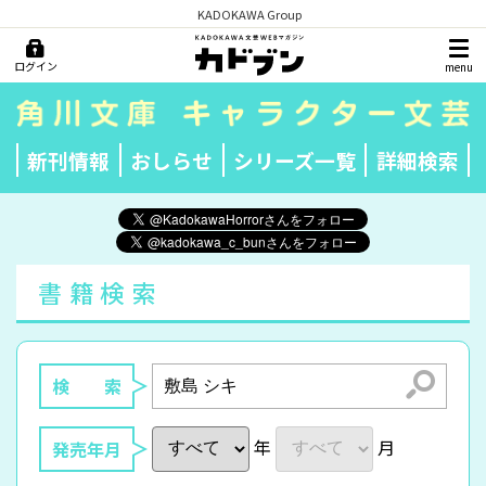
KADOKAWA Group
ログイン
menu
新刊情報
おしらせ
シリーズ一覧
詳細検索
書籍検索
検索
検 索
年
月
発売年月