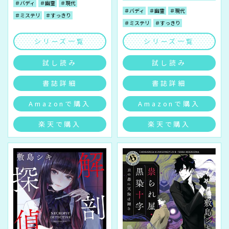
＃バディ
＃幽霊
＃現代
＃バディ
＃幽霊
＃現代
＃ミステリ
＃すっきり
＃ミステリ
＃すっきり
シリーズ一覧
シリーズ一覧
試し読み
試し読み
書誌詳細
書誌詳細
Amazonで購入
Amazonで購入
楽天で購入
楽天で購入