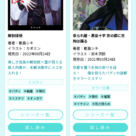
祟られ屋・黒染十字 京の都に天
解剖探偵
狗は踊る
著者：
敷島シキ
著者：
敷島シキ
イラスト：
カオミン
イラスト：
鈴木次郎
発売日：2022年08月24日
発売日：2021年03月24日
美しき孤高の解剖医×霊が見える
京都を覆う天狗の祟りを祓
新人刑事が、未解決事件にメスを
え！ 傷を抱えたバディの謎解
入れる！
きホラーミステリ
ミステリ
ホラー文庫
＃バディ
＃幽霊
＃現代
＃バディ
＃現代
＃推理
＃ミステリ
＃すっきり
＃イケメン
＃恐さ控えめ
シリーズ一覧
シリーズ一覧
試し読み
試し読み