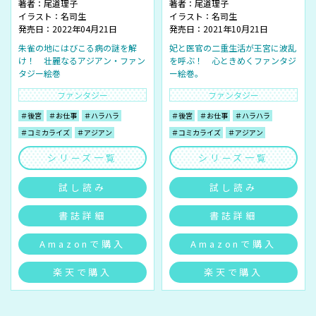
著者：
尾道理子
著者：
尾道理子
イラスト：
名司生
イラスト：
名司生
発売日：2022年04月21日
発売日：2021年10月21日
朱雀の地にはびこる病の謎を解
妃と医官の二重生活が王宮に波乱
け！ 壮麗なるアジアン・ファン
を呼ぶ！ 心ときめくファンタジ
タジー絵巻
ー絵巻。
ファンタジー
ファンタジー
＃後宮
＃お仕事
＃ハラハラ
＃後宮
＃お仕事
＃ハラハラ
＃コミカライズ
＃アジアン
＃コミカライズ
＃アジアン
シリーズ一覧
シリーズ一覧
試し読み
試し読み
書誌詳細
書誌詳細
Amazonで購入
Amazonで購入
楽天で購入
楽天で購入