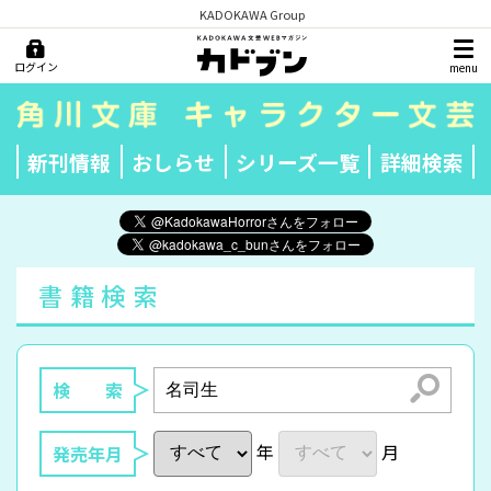
KADOKAWA Group
ログイン
menu
新刊情報
おしらせ
シリーズ一覧
詳細検索
書籍検索
検索
検 索
年
月
発売年月