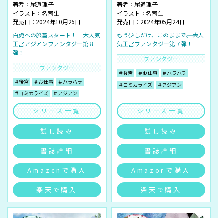
著者：
尾道理子
著者：
尾道理子
イラスト：
名司生
イラスト：
名司生
発売日：2024年10月25日
発売日：2024年05月24日
白虎への旅篇スタート！ 大人気
もう少しだけ、このままで――。大人
王宮アジアンファンタジー第８
気王宮ファンタジー第７弾！
弾！
ファンタジー
ファンタジー
＃後宮
＃お仕事
＃ハラハラ
＃後宮
＃お仕事
＃ハラハラ
＃コミカライズ
＃アジアン
＃コミカライズ
＃アジアン
シリーズ一覧
シリーズ一覧
試し読み
試し読み
書誌詳細
書誌詳細
Amazonで購入
Amazonで購入
楽天で購入
楽天で購入