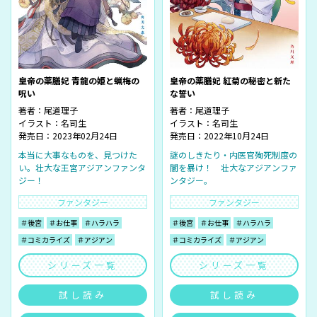
皇帝の薬膳妃 青龍の姫と蝋梅の
皇帝の薬膳妃 紅菊の秘密と新た
呪い
な誓い
著者：
尾道理子
著者：
尾道理子
イラスト：
名司生
イラスト：
名司生
発売日：2023年02月24日
発売日：2022年10月24日
本当に大事なものを、見つけた
謎のしきたり・内医官殉死制度の
い。壮大な王宮アジアンファンタ
闇を暴け！ 壮大なアジアンファ
ジー！
ンタジー。
ファンタジー
ファンタジー
＃後宮
＃お仕事
＃ハラハラ
＃後宮
＃お仕事
＃ハラハラ
＃コミカライズ
＃アジアン
＃コミカライズ
＃アジアン
シリーズ一覧
シリーズ一覧
試し読み
試し読み