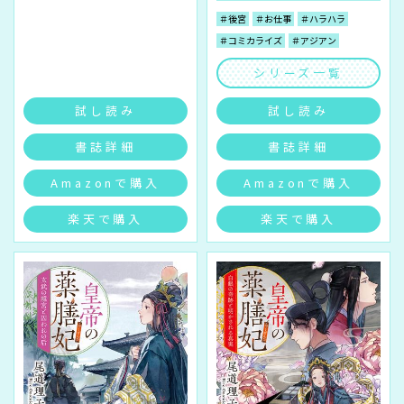
＃後宮
＃お仕事
＃ハラハラ
＃コミカライズ
＃アジアン
シリーズ一覧
試し読み
試し読み
書誌詳細
書誌詳細
Amazonで購入
Amazonで購入
楽天で購入
楽天で購入