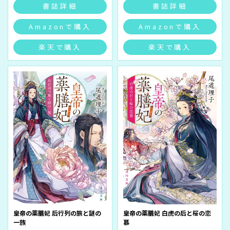
書誌詳細
書誌詳細
Amazonで購入
Amazonで購入
楽天で購入
楽天で購入
皇帝の薬膳妃 后行列の旅と謎の
皇帝の薬膳妃 白虎の后と桜の恋
一族
慕