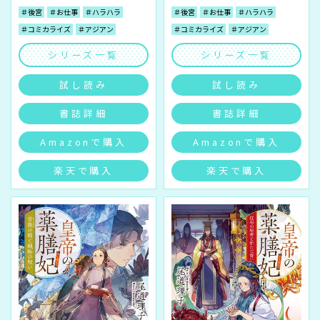
＃後宮
＃お仕事
＃ハラハラ
＃後宮
＃お仕事
＃ハラハラ
＃コミカライズ
＃アジアン
＃コミカライズ
＃アジアン
シリーズ一覧
シリーズ一覧
試し読み
試し読み
書誌詳細
書誌詳細
Amazonで購入
Amazonで購入
楽天で購入
楽天で購入