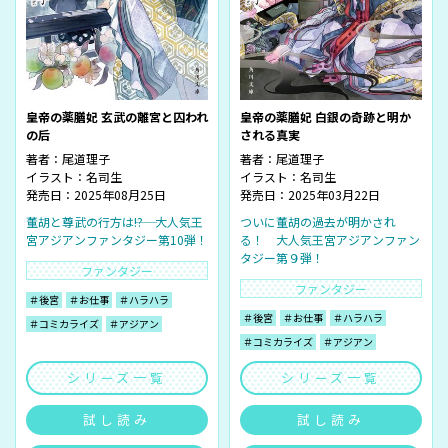
皇帝の薬膳妃 玄武の離宮と囚われ
皇帝の薬膳妃 白銀の奇跡と明か
の后
される真実
著者：
尾道理子
著者：
尾道理子
イラスト：
名司生
イラスト：
名司生
発売日：2025年08月25日
発売日：2025年03月22日
董胡と尊武の行方は――!? 大人気王
ついに董胡の過去が明かされ
宮アジアンファンタジー第10弾！
る！ 大人気王宮アジアンファン
タジー第９弾！
ファンタジー
ファンタジー
＃後宮
＃お仕事
＃ハラハラ
＃後宮
＃お仕事
＃ハラハラ
＃コミカライズ
＃アジアン
＃コミカライズ
＃アジアン
シリーズ一覧
シリーズ一覧
試し読み
試し読み