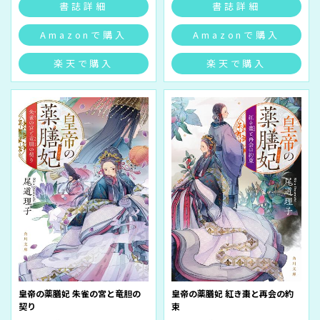
書誌詳細
書誌詳細
Amazonで購入
Amazonで購入
楽天で購入
楽天で購入
皇帝の薬膳妃 朱雀の宮と竜胆の
皇帝の薬膳妃 紅き棗と再会の約
契り
束