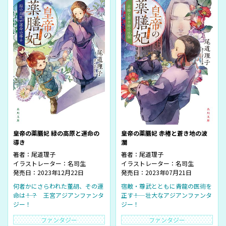
皇帝の薬膳妃 緑の高原と運命の
皇帝の薬膳妃 赤椿と蒼き地の波
導き
瀾
著者：
尾道理子
著者：
尾道理子
イラストレーター：
名司生
イラストレーター：
名司生
発売日：2023年12月22日
発売日：2023年07月21日
何者かにさらわれた董胡、その運
宿敵・尊武とともに青龍の医術を
命は――！？ 王宮アジアンファンタ
正す――！ 壮大なアジアンファンタ
ジー！
ジー！
ファンタジー
ファンタジー