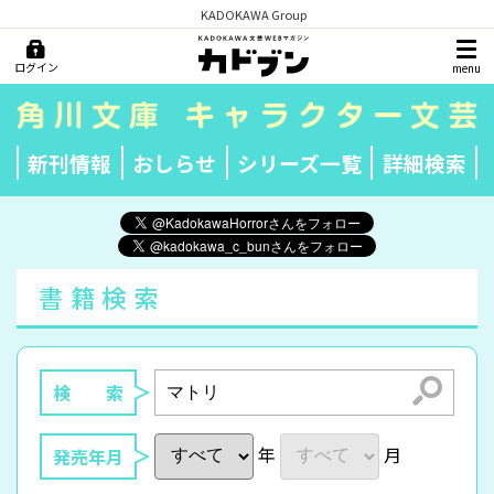
KADOKAWA Group
ログイン
menu
新刊情報
おしらせ
シリーズ一覧
詳細検索
書籍検索
検索
検 索
年
月
発売年月