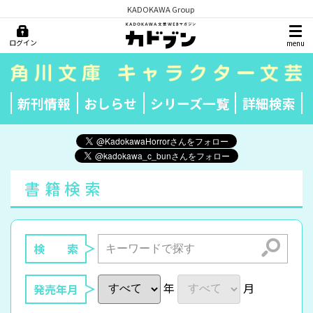
KADOKAWA Group
ログイン
menu
新刊情報
おしらせ
シリーズ一覧
詳細検索
書籍検索
検索
検 索
年
月
発売年月