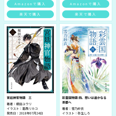
Amazonで購入
Amazonで購入
楽天で購入
楽天で購入
宮廷神官物語 三
彩雲国物語 四、想いは遥かなる
茶都へ
著者：
榎田ユウリ
イラスト：
葛西リカコ
著者：
雪乃紗衣
発売日：2018年07月24日
イラスト：
弥生しろ