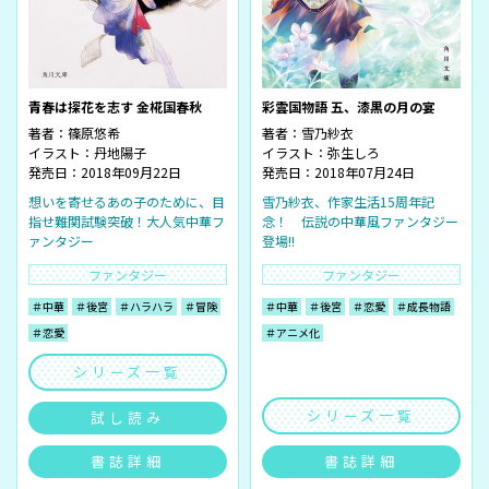
青春は探花を志す 金椛国春秋
彩雲国物語 五、漆黒の月の宴
著者：
篠原悠希
著者：
雪乃紗衣
イラスト：
丹地陽子
イラスト：
弥生しろ
発売日：2018年09月22日
発売日：2018年07月24日
想いを寄せるあの子のために、目
雪乃紗衣、作家生活15周年記
指せ難関試験突破！大人気中華フ
念！ 伝説の中華風ファンタジー
ァンタジー
登場!!
ファンタジー
ファンタジー
＃中華
＃後宮
＃ハラハラ
＃冒険
＃中華
＃後宮
＃恋愛
＃成長物語
＃恋愛
＃アニメ化
シリーズ一覧
シリーズ一覧
試し読み
書誌詳細
書誌詳細