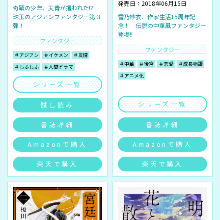
発売日：2018年06月15日
奇蹟の少年、天青が攫われた!?
珠玉のアジアンファンタジー第３
雪乃紗衣、作家生活15周年記
弾！
念！ 伝説の中華風ファンタジー
登場!!
ファンタジー
ファンタジー
＃アジアン
＃イケメン
＃友情
＃中華
＃後宮
＃恋愛
＃成長物語
＃もふもふ
＃人間ドラマ
＃アニメ化
シリーズ一覧
シリーズ一覧
試し読み
書誌詳細
書誌詳細
Amazonで購入
Amazonで購入
楽天で購入
楽天で購入