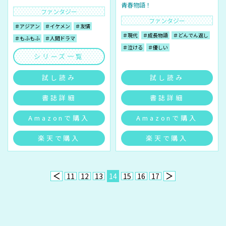
青春物語！
ファンタジー
ファンタジー
＃アジアン
＃イケメン
＃友情
＃現代
＃成長物語
＃どんでん返し
＃もふもふ
＃人間ドラマ
＃泣ける
＃優しい
シリーズ一覧
試し読み
試し読み
書誌詳細
書誌詳細
Amazonで購入
Amazonで購入
楽天で購入
楽天で購入
11
12
13
14
15
16
17