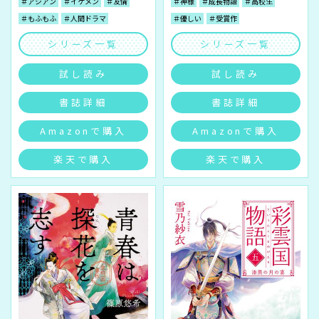
＃アジアン
＃イケメン
＃友情
＃神様
＃成長物語
＃高校生
＃もふもふ
＃人間ドラマ
＃優しい
＃受賞作
シリーズ一覧
シリーズ一覧
試し読み
試し読み
書誌詳細
書誌詳細
Amazonで購入
Amazonで購入
楽天で購入
楽天で購入