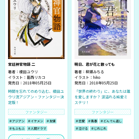
宮廷神官物語 二
明日、君が花と散っても
著者：
榎田ユウリ
著者：
柳瀬みちる
イラスト：
葛西リカコ
イラスト：
hiko
発売日：2018年05月25日
発売日：2018年05月25日
時間を忘れてのめり込む、榎田ユ
「世界の終わり」に、あなたは誰
ウリ流アジアン・ファンタジー決
を愛しますか？ 涙溢れる純愛ミ
定版！
ステリ！
ファンタジー
ファンタジー
＃アジアン
＃イケメン
＃友情
＃恋愛
＃青春
＃どんでん返し
＃もふもふ
＃人間ドラマ
＃泣ける
＃じれじれ