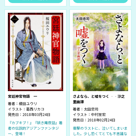
宮廷神官物語 一
さよなら、と嘘をつく ‐‐沙之
里幽譚
著者：
榎田ユウリ
イラスト：
葛西リカコ
著者：
太田忠司
発売日：2018年03月24日
イラスト：
中村至宏
発売日：2018年02月24日
『カブキブ！』『妖き庵夜話』著
者の伝説的アジアンファンタジ
衝撃のラストに、泣いてしまいま
ー、登場！
した。少し恐くてとても不思議な