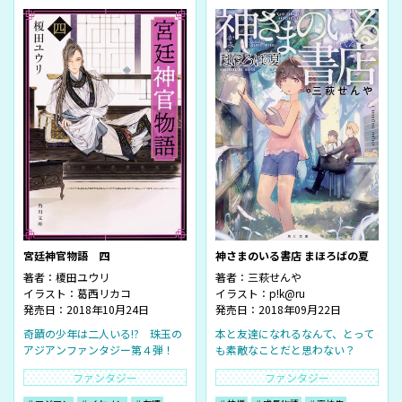
宮廷神官物語 四
神さまのいる書店 まほろばの夏
著者：
榎田ユウリ
著者：
三萩せんや
イラスト：
葛西リカコ
イラスト：
p!k@ru
発売日：2018年10月24日
発売日：2018年09月22日
奇蹟の少年は二人いる!? 珠玉の
本と友達になれるなんて、とって
アジアンファンタジー第４弾！
も素敵なことだと思わない？
ファンタジー
ファンタジー