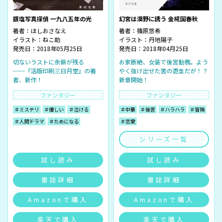
銀塩写真探偵 一九八五年の光
幻宮は漠野に誘う 金椛国春秋
著者：
ほしおさなえ
著者：
篠原悠希
イラスト：
ねこ助
イラスト：
丹地陽子
発売日：2018年05月25日
発売日：2018年04月25日
切ないラストに余韻が残る
お家断絶、女装で後宮勤務。よう
──『活版印刷三日月堂』の著
やく抜け出せた筈の遊圭だが！？
者、新作！
新章開始！
ファンタジー
ファンタジー
＃ミステリ
＃優しい
＃泣ける
＃中華
＃後宮
＃ハラハラ
＃冒険
＃人間ドラマ
＃ためになる
＃恋愛
シリーズ一覧
試し読み
試し読み
書誌詳細
書誌詳細
Amazonで購入
Amazonで購入
楽天で購入
楽天で購入