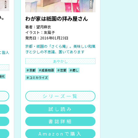
い。
わが家は祇園の拝み屋さん
著者：
望月麻衣
イラスト：
友風子
発売日：2016年01月23日
京都・祇園の「さくら庵」。美味しい和菓
子と少しの不思議、置いてあります
に皆人
あやかし
＃京都
＃成長物語
＃恋愛
＃癒し
現代
＃コミカライズ
シリーズ一覧
試し読み
書誌詳細
Amazonで購入