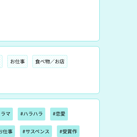
お仕事
食べ物／お店
ドラマ
#ハラハラ
#恋愛
お仕事
#サスペンス
#受賞作