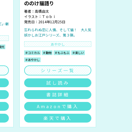
ののけ猫語り
著者：
高橋由太
イラスト：
Ｔｏｂｉ
発売日：2014年12月25日
―。新
忘れられぬ恋に人情、そして猫！ 大人気
妖かしお江戸シリーズ、第３弾。
あやかし
現代
＃コミカル
＃動物
＃もふもふ
＃楽しい
＃あやかし
シリーズ一覧
試し読み
書誌詳細
Amazonで購入
楽天で購入