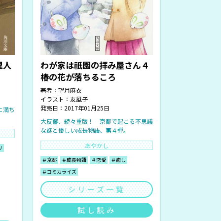
理人
わが家は祇園の拝み屋さん４
椿の花が落ちるころ
著者：
望月麻衣
イラスト：
友風子
発売日：2017年01月25日
に満ち
大反響、続々重版！ 京都で起こる不思議
な謎と優しい成長物語、第４弾。
あやかし
リ
＃京都
＃成長物語
＃恋愛
＃癒し
＃コミカライズ
シリーズ一覧
試し読み