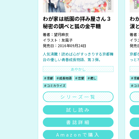
わが家は祇園の拝み屋さん３
わ
秘密の調べと狐の金平糖
涙
著者：
望月麻衣
著者
イラスト：
友風子
イラ
発売日：2016年09月24日
発売日
人気沸騰！読めば心がすっきりする京都舞
京都
台の優しい青春成長物語、第３弾。
っと
あやかし
＃京都
＃成長物語
＃恋愛
＃癒し
＃京
＃コミカライズ
＃コ
シリーズ一覧
試し読み
書誌詳細
Amazonで購入