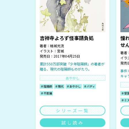
吉祥寺よろず怪事請負処
憧
せ
著者：
結城光流
イラスト：
宮城
著者
発売日：2017年04月25日
イラ
発売日
累計550万部突破「少年陰陽師」の著者が
贈る、現代の陰陽師ものがたり。
事件
キャ
あやかし
＃陰陽師
＃現代
＃あやかし
＃バディ
＃不思議
＃受
＃ミ
シリーズ一覧
試し読み