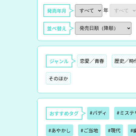
年
発売年月
並べ替え
恋愛／青春
歴史／時
ジャンル
そのほか
#バディ
#ミステ
おすすめタグ
#あやかし
#ご当地
#現代
#