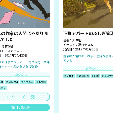
れの作家は人間じゃありま
下町アパートのふしぎ管
んでした
著者：
大城密
イラスト：
夏目ヤスム
：
澤村御影
発売日：2017年01月25日
スト：
スカイエマ
：2017年04月25日
浅草は人情味あふれる不思議な事件
ている
×お仕事コメディ！ 第２回角川文庫
ラクター小説大賞大賞受賞作
あやかし
あやかし
＃ご当地
＃幼なじみ
＃恋愛
＃ミステ
賞作
＃コミカル
＃イケメン
＃お仕事
ステリ
シリーズ一覧
試し読み