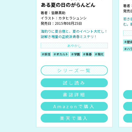
ある夏の日のがらんどん
著者
発売日
著者：
皆藤黒助
イラスト：
カタヒラシュンシ
若き
発売日：2015年08月25日
む。
海釣りに夏合宿と、夏のイベント大忙し！
謎解き増量の正統派青春ミステリ！
＃歴
あやかし
＃ハ
＃妖怪
＃オカルト
＃学園
＃青春
＃現代
シリーズ一覧
試し読み
書誌詳細
Amazonで購入
楽天で購入