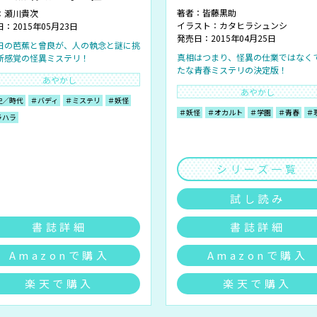
著者：
皆藤黒助
：
瀬川貴次
イラスト：
カタヒラシュンシ
：2015年05月23日
発売日：2015年04月25日
日の芭蕉と曾良が、人の執念と謎に挑
真相はつまり、怪異の仕業ではなくて―
新感覚の怪異ミステリ！
たな青春ミステリの決定版！
あやかし
あやかし
史／時代
＃バディ
＃ミステリ
＃妖怪
＃妖怪
＃オカルト
＃学園
＃青春
＃
ラハラ
シリーズ一覧
試し読み
書誌詳細
書誌詳細
Amazonで購入
Amazonで購入
楽天で購入
楽天で購入