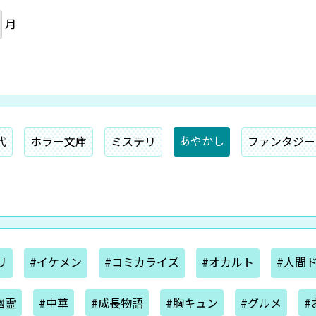
月
あやかし
代
ホラー文庫
ミステリ
ファンタジー
リ
#イケメン
#コミカライズ
#オカルト
#人間
幽霊
#中華
#成長物語
#胸キュン
#グルメ
#