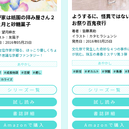
ようするに、怪異ではな
が家は祇園の拝み屋さん２
お祭り百鬼夜行
と月と砂糖菓子
著者：
皆藤黒助
：
望月麻衣
イラスト：
カタヒラシュンシ
スト：
友風子
発売日：2016年03月25日
：2016年05月25日
文化祭で発生した奇妙な４つの事件
在住作家が贈る、ほっこり優しくちょ
が挑む。珠玉の青春ミステリ第３弾
不思議な京都ファンタジー！
あやかし
あやかし
＃妖怪
＃オカルト
＃学園
＃青春
＃
都
＃成長物語
＃恋愛
＃癒し
ミカライズ
シリーズ一覧
シリーズ一覧
試し読み
試し読み
書誌詳細
書誌詳細
Amazonで購入
Amazonで購入