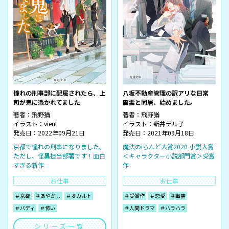
憧れの刑事部に配属されたら、上
八坂不動産管理の訳アリな日常
司が鬼に憑かれてました
幽霊と同居、始めました。
著者：
飛野猶
著者：
飛野猶
イラスト：
vient
イラスト：
新井テル子
発売日：2022年09月21日
発売日：2021年09月18日
京都で憧れの刑事になりました。
魔法のiらんど大賞2020 小説大賞
ただし、怪異担当部署です！面白
＜キャラクター小説部門賞＞受賞
すぎる新作
作
お仕事
お仕事
＃京都
＃あやかし
＃オカルト
＃受賞作
＃恋愛
＃幽霊
＃バディ
＃怖い
＃人間ドラマ
＃ハラハラ
シリーズ一覧