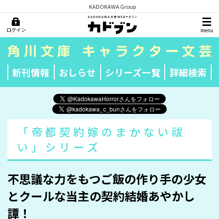
KADOKAWA Group
ログイン
menu
新刊情報
おしらせ
シリーズ一覧
詳細検索
「帝都契約嫁のまかない祓
い」シリーズ
不思議な力をもつご飯の作り手の少女
とクールな当主の契約結婚あやかし
譚！