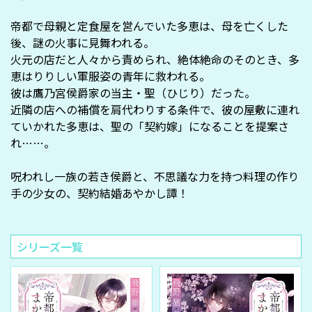
帝都で母親と定食屋を営んでいた多恵は、母を亡くした
後、謎の火事に見舞われる。
火元の店だと人々から責められ、絶体絶命のそのとき、多
恵はりりしい軍服姿の青年に救われる。
彼は鷹乃宮侯爵家の当主・聖（ひじり）だった。
近隣の店への補償を肩代わりする条件で、彼の屋敷に連れ
ていかれた多恵は、聖の「契約嫁」になることを提案さ
れ……。
呪われし一族の若き侯爵と、不思議な力を持つ料理の作り
手の少女の、契約結婚あやかし譚！
シリーズ一覧