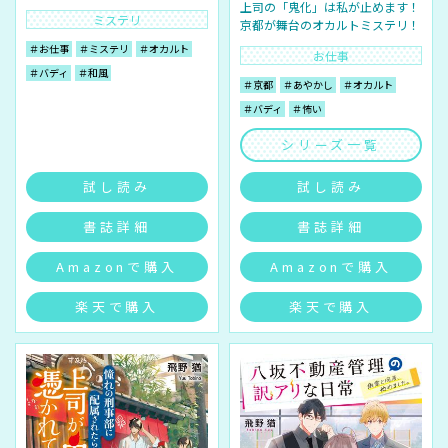
上司の「鬼化」は私が止めます！
ミステリ
京都が舞台のオカルトミステリ！
＃お仕事
＃ミステリ
＃オカルト
お仕事
＃バディ
＃和風
＃京都
＃あやかし
＃オカルト
＃バディ
＃怖い
シリーズ一覧
試し読み
試し読み
書誌詳細
書誌詳細
Amazonで購入
Amazonで購入
楽天で購入
楽天で購入