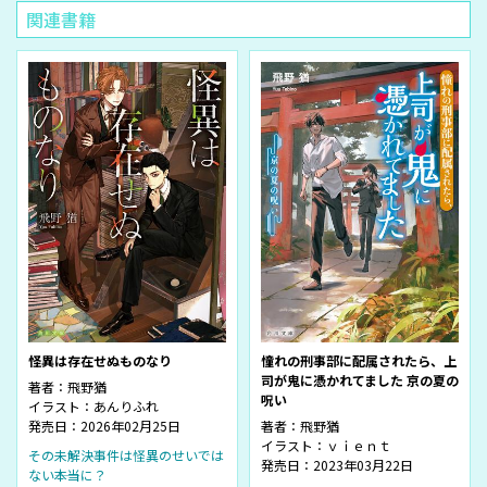
関連書籍
怪異は存在せぬものなり
憧れの刑事部に配属されたら、上
司が鬼に憑かれてました 京の夏の
著者：
飛野猶
呪い
イラスト：
あんりふれ
発売日：2026年02月25日
著者：
飛野猶
イラスト：
ｖｉｅｎｔ
その未解決事件は怪異のせいでは
発売日：2023年03月22日
ない――本当に？