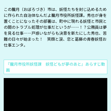
この朧月（おぼろづき）市は、妖怪たちを封じ込めるため
に作られた自治体なんだよ――朧月市役所妖怪課。秀也が身を
置くことになったその部署は、町中に現れる妖怪と市民と
の間のトラブル処理が仕事だというが……！？公務員は夢
を見る仕事……戸惑いながらも決意を新たにした秀也、苦
難の日々が始まった！ 笑顔と涙、恋と葛藤の青春妖怪お
仕事エンタ。
『朧月市役所妖怪課 妖怪どもが夢のあと』あらすじ動
画