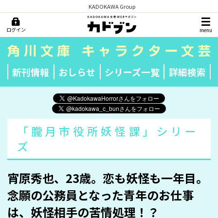
KADOKAWA Group
ログイン
menu
新刊情報
おしらせ
シリーズ一覧
詳細検索
「朧月市役所妖怪課」シリー
ズ
宵原秀也、23歳。恋も妖怪も一年目。
念願の公務員となった青年のお仕事
は、妖怪相手の苦情処理！？