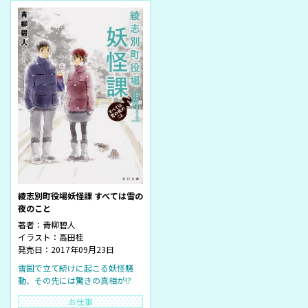
綾志別町役場妖怪課 すべては雪の
夜のこと
著者：
青柳碧人
イラスト：
高田桂
発売日：2017年09月23日
雪国で立て続けに起こる妖怪騒
動、その先には驚きの真相が!?
お仕事