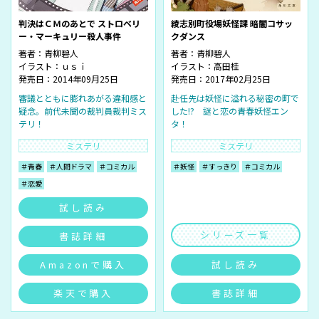
判決はＣＭのあとで ストロベリ
綾志別町役場妖怪課 暗闇コサッ
ー・マーキュリー殺人事件
クダンス
著者：
青柳碧人
著者：
青柳碧人
イラスト：
ｕｓｉ
イラスト：
高田桂
発売日：2014年09月25日
発売日：2017年02月25日
審議とともに膨れあがる違和感と
赴任先は妖怪に溢れる秘密の町で
疑念。前代未聞の裁判員裁判ミス
した!? 謎と恋の青春妖怪エン
テリ！
タ！
ミステリ
ミステリ
＃青春
＃人間ドラマ
＃コミカル
＃妖怪
＃すっきり
＃コミカル
＃恋愛
試し読み
シリーズ一覧
書誌詳細
Amazonで購入
試し読み
楽天で購入
書誌詳細