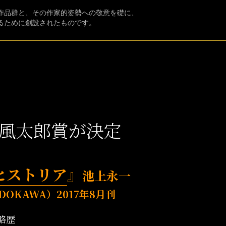
作品群と、その作家的姿勢への敬意を礎に、
るために創設されたものです。
田風太郎賞が決定
ヒストリア
』
池上永一
DOKAWA）
2017年8月刊
略歴