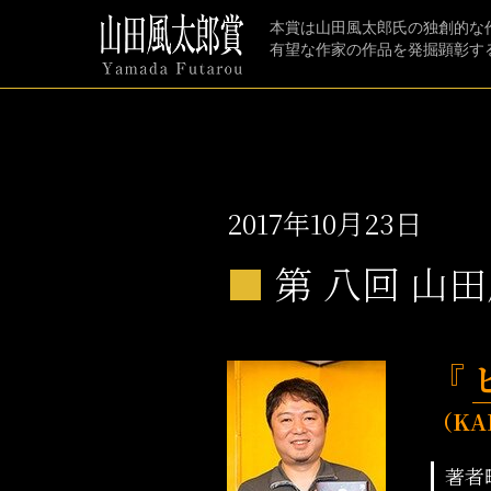
本賞は山田風太郎氏の独創的な
有望な作家の作品を発掘顕彰す
2017年10月23日
■
第 八回 山
『
（KA
著者