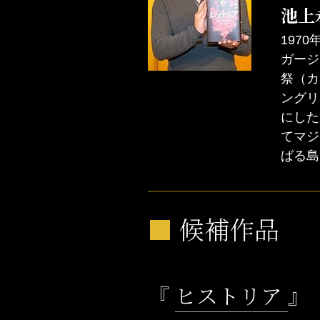
池上
197
ガージ
祭（カ
ングリ
にした
てマジ
ばる島
■
候補作品
『
ヒストリア
』