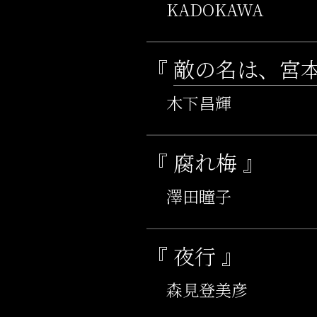
KADOKAWA
『
敵の名は、宮
木下昌輝
『 腐れ梅 』
澤田瞳子
『 夜行 』
森見登美彦