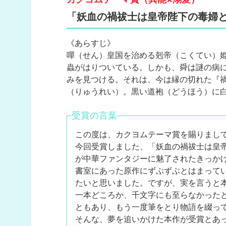
「妖血の禍祓士は皇帝陛下の毒婦
《あらすじ》
嘽（せん）皇国を治める剋帝（こくてい）
蟲がはりついている。しかも、舜は謎の病
みを見つける。それは、今は縁の切れた『
（りゅうれい）。黒い道袍（どうほう）に
受賞の言葉
この度は、カクヨムテーマ賞を賜りまし
今回受賞しました、「妖血の禍祓士は皇
が中華ファンタジーに魅了されたきっか
書室にあった原作にずぶずぶとはまって
たいと思いました。ですが、実を言うと
一本どころか、千文字にも至らなかった
ともあり、もう一度筆をとり物語を綴っ
そんな、夢を追いかけた本作が受賞とあ