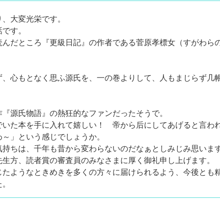
り、大変光栄です。
話です。
読んだところ『更級日記』の作者である菅原孝標女（すがわら
ず、心もとなく思ふ源氏を、一の巻よりして、人もまじらず几
作『源氏物語』の熱狂的なファンだったそうで。
でいた本を手に入れて嬉しい！ 帝から后にしてあげると言わ
わ～」という感じでしょうか。
気持ちは、千年も昔から変わらないのだなぁとしみじみ思いま
先生方、読者賞の審査員のみなさまに厚く御礼申し上げます。
じたようなときめきを多くの方々に届けられるよう、今後とも
た。