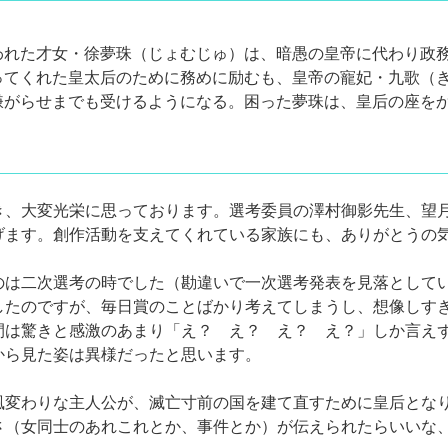
われた才女・徐夢珠（じょむじゅ）は、暗愚の皇帝に代わり政
ってくれた皇太后のために務めに励むも、皇帝の寵妃・九歌（
嫌がらせまでも受けるようになる。困った夢珠は、皇后の座を
き、大変光栄に思っております。選考委員の澤村御影先生、望
げます。創作活動を支えてくれている家族にも、ありがとうの
のは二次選考の時でした（勘違いで一次選考発表を見落として
したのですが、毎日賞のことばかり考えてしまうし、想像しす
間は驚きと感激のあまり「え？ え？ え？ え？」しか言え
から見た姿は異様だったと思います。
風変わりな主人公が、滅亡寸前の国を建て直すために皇后とな
さ（女同士のあれこれとか、事件とか）が伝えられたらいいな