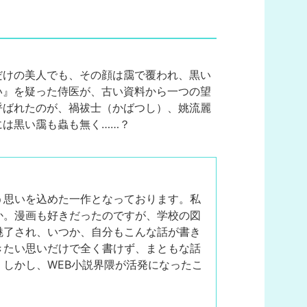
だけの美人でも、その顔は靄で覆われ、黒い
い』を疑った侍医が、古い資料から一つの望
呼ばれたのが、禍祓士（かばつし）、姚流麗
は黒い靄も蟲も無く……？
う思いを込めた一作となっております。私
か。漫画も好きだったのですが、学校の図
魅了され、いつか、自分もこんな話が書き
きたい思いだけで全く書けず、まともな話
しかし、WEB小説界隈が活発になったこ