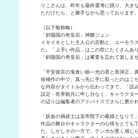
りこさんは、昨年も最終選考に残り、大き
ただけたら、と勝手ながら思っております
（以下敬称略）
「斜陽国の奇皇后」神雛ジュン
イキイキとした主人公の言動と、ユーモラ
た。「上手い作品」はこの世にたくさんあ
「斜陽国の奇皇后」は審査を忘れて楽しま
「平安後宮の鬼食い姫―光の君と黒弾正」真
候補作の中で、真っ先に手に取ったのはこ
な内容がタイトルから伝わってきて、「読
設定・世界観共に申し分なく、キャラクタ
の辺りは編集者のアドバイスでさらに磨か
「妖血の禍祓士は皇帝陛下の毒婦となりて
作品の舞台やキャラクターの心情をとても
た。しかしその一方で、テンポが悪く感じ