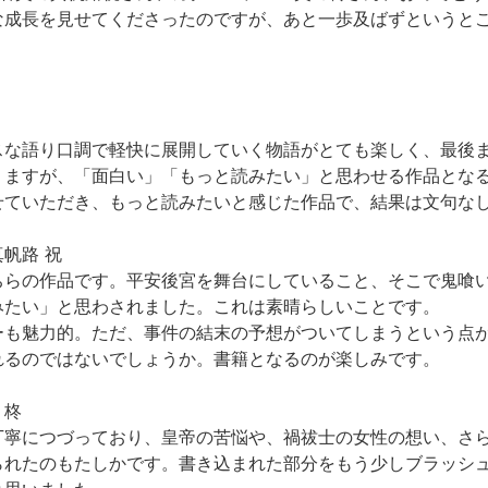
な成長を見せてくださったのですが、あと一歩及ばずというと
。
スな語り口調で軽快に展開していく物語がとても楽しく、最後
りますが、「面白い」「もっと読みたい」と思わせる作品とな
せていただき、もっと読みたいと感じた作品で、結果は文句な
帆路 祝
ちらの作品です。平安後宮を舞台にしていること、そこで鬼喰
みたい」と思わされました。これは素晴らしいことです。
ーも魅力的。ただ、事件の結末の予想がついてしまうという点
れるのではないでしょうか。書籍となるのが楽しみです。
」柊
丁寧につづっており、皇帝の苦悩や、禍祓士の女性の想い、さ
られたのもたしかです。書き込まれた部分をもう少しブラッシ