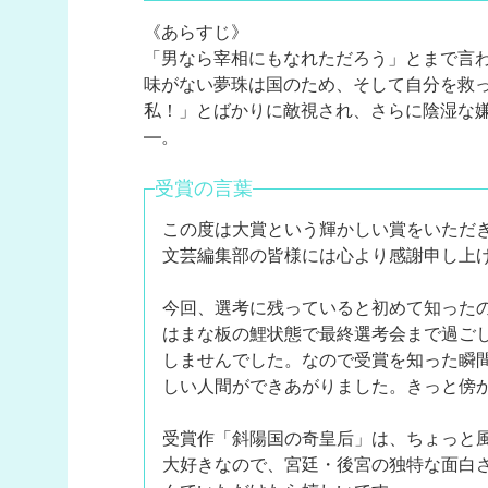
《あらすじ》
「男なら宰相にもなれただろう」とまで言
味がない夢珠は国のため、そして自分を救
私！」とばかりに敵視され、さらに陰湿な
―。
受賞の言葉
この度は大賞という輝かしい賞をいただ
文芸編集部の皆様には心より感謝申し上
今回、選考に残っていると初めて知った
はまな板の鯉状態で最終選考会まで過ご
しませんでした。なので受賞を知った瞬
しい人間ができあがりました。きっと傍
受賞作「斜陽国の奇皇后」は、ちょっと
大好きなので、宮廷・後宮の独特な面白