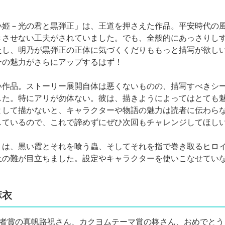
い姫－光の君と黒弾正」は、王道を押さえた作品。平安時代の
きさせない工夫がされていました。でも、全般的にあっさりし
たし、明乃が黒弾正の正体に気づくくだりももっと描写が欲し
ーの魅力がさらにアップするはず！
い作品。ストーリー展開自体は悪くないものの、描写すべきシ
した。特にアリが勿体ない。彼は、描きようによってはとても
として描かないと、キャラクターや物語の魅力は読者に伝わらな
しているので、これで諦めずにぜひ次回もチャレンジしてほし
」は、黒い霞とそれを喰う蟲、そしてそれを指で巻き取るヒロ
上の難が目立ちました。設定やキャラクターを使いこなせてい
麻衣
読者賞の真帆路祝さん、カクヨムテーマ賞の柊さん、おめでとう