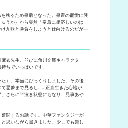
務を執るため皇后となった。皇帝の寵愛に興
きゅうか）から突然「皇后に相応しいのは
かけ九歌と勝負をしようと仕向けるのだが―
月麻衣先生、並びに角川文庫キャラクター
気持ちでいっぱいです。
いた）。本当にびっくりしました。その後
ぎて悪夢まで見るし……正直生きた心地が
ず、さらに半泣き状態にもなり、見事あや
り奮闘するお話です。中華ファンタジーが
、と思いながら書きました。少しでも楽し