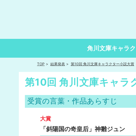
角川文庫キャラク
TOP
結果発表
第10回 角川文庫キャラクター小説大賞
第10回 角川文庫キャラ
受賞の言葉・作品あらすじ
大賞
「斜陽国の奇皇后」神雛ジュン