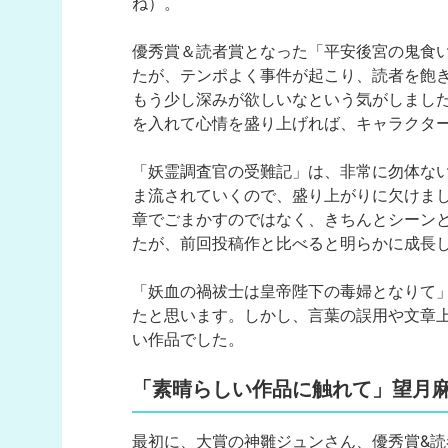
ね）。
優秀賞＆読者賞となった「平安後宮の鬼食
たが、テンポよく事件が起こり、読者を飽
もう少し深みが欲しいなという気がしまし
を入れて心情を盛り上げれば、キャラクタ
「妖霊調査官の受難記」は、非常に勿体な
ま流されていくので、盛り上がりに欠けま
章でごまかすのではなく、きちんとシーン
たが、前回投稿作と比べると明らかに成長
「妖血の禍祓士は皇帝陛下の毒婦となりて
たと思います。しかし、言葉の誤用や文章
い作品でした。
「素晴らしい作品に触れて」望月
最初に、大賞の神雛ジュンさん、優秀賞&