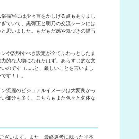
風俗描写には少々首をかしげる点もありまし
すぎていて、黒弾正と明乃の交流シーンには
いと思いました。もだもだ感や気づきの描写
ーンや説明すべき設定が全てふわっとしたま
魅力的な人物になれたはず。あらすじ的な文
いのです（……と、厳しいことを言いまし
いです！）。
イン流麗のビジュアルイメージは大変良かっ
ない部分も多く、こちらもまた色々と勿体な
ございます。また、最終選考に残った平本