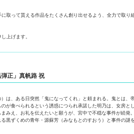
手に取って貰える作品をたくさん創り出せるよう、全力で取り
申し上げます。
黒弾正」真帆路 祝
の）は、ある日突然「鬼になってくれ」と頼まれる。鬼とは、
ものが食べられるという誘惑につられ承諾した明乃は、女房と
もまみえ、お礼を伝えたいと願うが、宮中で不穏な事件が続発
れる黒ずくめの青年・源蘇芳（みなもとのすおう）と事件の謎を