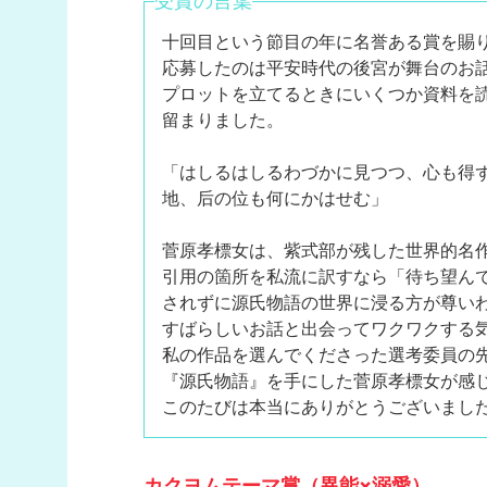
受賞の言葉
十回目という節目の年に名誉ある賞を賜
応募したのは平安時代の後宮が舞台のお
プロットを立てるときにいくつか資料を
留まりました。
「はしるはしるわづかに見つつ、心も得
地、后の位も何にかはせむ」
菅原孝標女は、紫式部が残した世界的名
引用の箇所を私流に訳すなら「待ち望ん
されずに源氏物語の世界に浸る方が尊い
すばらしいお話と出会ってワクワクする
私の作品を選んでくださった選考委員の
『源氏物語』を手にした菅原孝標女が感
このたびは本当にありがとうございまし
カクヨムテーマ賞（異能×溺愛）