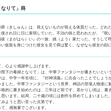
となりて」柊
姫舜（きしゅん）は、視えないものが視える体質だった。どれ
に侵され日に日に衰弱していた。不治の病と思われたが、『呪
禍祓（まがはら）い』の一族、姚（よう）家だった。そうして
白い仮面を身につけた彼女を見て舜は驚く。なぜなら彼女の顔に
て、心より感謝申し上げます。
帝陛下の毒婦となりて」は、中華ファンタジーが書きたいとい
けは、中学一年生頃に、『封神演義』に出会ったことでしょう
いました。中華ファンタジーという世界、神話の登場人物達に
本格的に書き始めたのは、三年ほど前です。若かりし頃は、書
と思います。結局、二十歳の頃には創作を辞めてしまいました。
てみようと思い至った次第です。
って、感無量でございます。