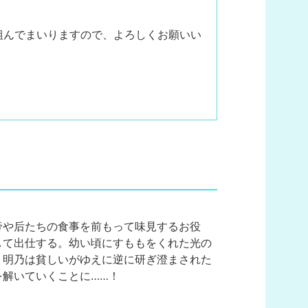
組んでまいりますので、よろしくお願いい
帝や后たちの食事を前もって味見するお役
して出仕する。幼い頃にすももをくれた光の
。明乃は貧しいがゆえに逆に研ぎ澄まされた
解いていくことに……！