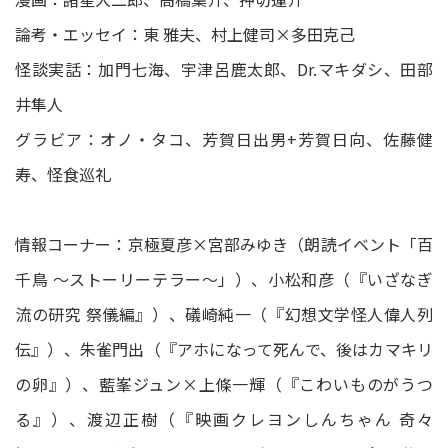
論考・エッセイ：東 雅夫、村上健司×多田克己
怪談実話：加門七海、宇津呂鹿太郎、Dr.マキダシ、田部
井隼人
グラビア：オノ・タコ、芳賀日出男+芳賀日向、佐藤健
寿、怪食巡礼
情報コーナー：京極夏彦×宮部みゆき（朗読イベント「百
千鳥 ～ストーリーテラー～」）、小松和彦（『いざなぎ
流の研究 祭儀編』）、礒崎純一（『幻想文学怪人偉人列
伝』）、朱雀門出（『アホになって死んで、後はカマキリ
の卵』）、藍峯ジュン×上條一輝（『こわいものがうつ
る』）、渡辺正樹（『映画クレヨンしんちゃん 奇々