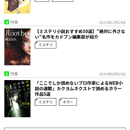
4
特集
2022年12月14日
【ミステリ小説おすすめ30選】"絶対に外さな
い"名作をカドブン編集部が紹介
ミステリ
5
特集
2026年08月05日
「ここでしか読めないプロ作家によるWEB小
説の連載」――カクヨムネクストで読めるホラー
作品5選
ミステリ
ホラー