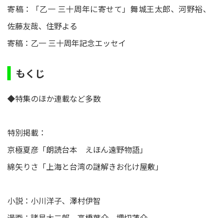
寄稿：「乙一 三十周年に寄せて」舞城王太郎、河野裕、
佐藤友哉、住野よる
寄稿：乙一 三十周年記念エッセイ
もくじ
◆特集のほか連載など多数
特別掲載：
京極夏彦「朗読台本 えほん遠野物語」
綿矢りさ「上海と台湾の謎解きお化け屋敷」
小説：小川洋子、澤村伊智
漫画：諸星大二郎、高橋葉介、押切蓮介