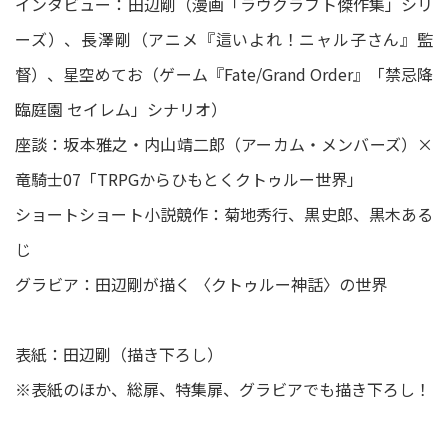
インタビュー：田辺剛（漫画「ラヴクラフト傑作集」シリ
ーズ）、長澤剛（アニメ『這いよれ！ニャル子さん』監
督）、星空めてお（ゲーム『Fate/Grand Order』「禁忌降
臨庭園 セイレム」シナリオ）
座談：坂本雅之・内山靖二郎（アーカム・メンバーズ）×
竜騎士07「TRPGからひもとくクトゥルー世界」
ショートショート小説競作：菊地秀行、黒史郎、黒木ある
じ
グラビア：田辺剛が描く 〈クトゥルー神話〉の世界
表紙：田辺剛（描き下ろし）
※表紙のほか、総扉、特集扉、グラビアでも描き下ろし！