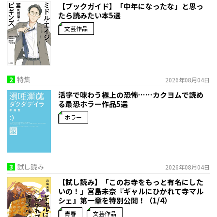
【ブックガイド】「中年になったな」と思っ
たら読みたい本5選
文芸作品
2
特集
2026年08月04日
活字で味わう極上の恐怖……カクヨムで読め
る最恐ホラー作品5選
ホラー
3
試し読み
2026年08月04日
【試し読み】「このお寺をもっと有名にした
いの！」宮島未奈『ギャルにひかれて寺マル
シェ』第一章を特別公開！（1/4）
青春
文芸作品