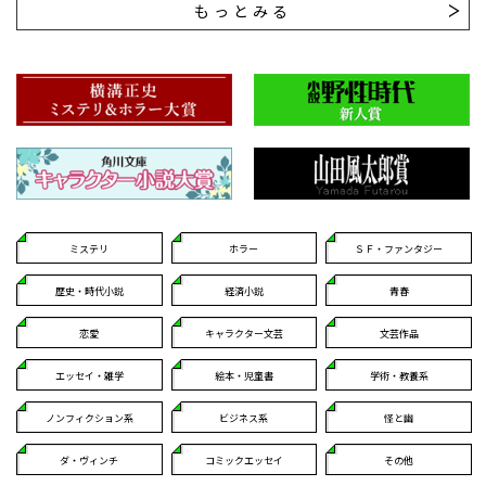
もっとみる
ミステリ
ホラー
ＳＦ・ファンタジー
歴史・時代小説
経済小説
青春
恋愛
キャラクター文芸
文芸作品
エッセイ・雑学
絵本・児童書
学術・教養系
ノンフィクション系
ビジネス系
怪と幽
ダ・ヴィンチ
コミックエッセイ
その他