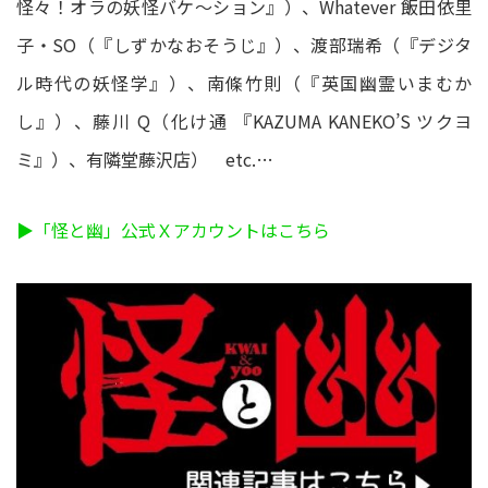
怪々！オラの妖怪バケ～ション』）、Whatever 飯田依里
子・SO（『しずかなおそうじ』）、渡部瑞希（『デジタ
ル時代の妖怪学』）、南條竹則（『英国幽霊いまむか
し』）、藤川 Q（化け通 『KAZUMA KANEKO’S ツクヨ
ミ』）、有隣堂藤沢店） etc.…
▶「怪と幽」公式Ｘアカウントはこちら