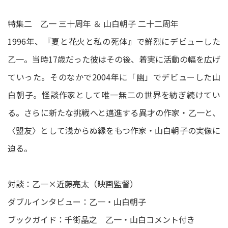
特集二 乙一 三十周年 ＆ 山白朝子 二十二周年
1996年、『夏と花火と私の死体』で鮮烈にデビューした
乙一。当時17歳だった彼はその後、着実に活動の幅を広げ
ていった。そのなかで2004年に「幽」でデビューした山
白朝子。怪談作家として唯一無二の世界を紡ぎ続けてい
る。さらに新たな挑戦へと邁進する異才の作家・乙一と、
〈盟友〉として浅からぬ縁をもつ作家・山白朝子の実像に
迫る。
対談：乙一×近藤亮太（映画監督）
ダブルインタビュー：乙一・山白朝子
ブックガイド：千街晶之 乙一・山白コメント付き