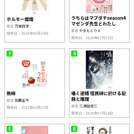
うちらはマブダチseason4
ホルモー燦燦
マゼンダ先生とわたし
著者
万城目学
著者
やまもとりえ
発売日：2026年06月24日
発売日：2026年07月15日
3
4
熟柿
囁く逆婿 怪民研に於ける記
録と推理
著者
佐藤正午
著者
三津田信三
発売日：2025年03月27日
発売日：2026年07月24日
5
6