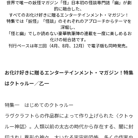
世界で唯一の妖怪マガジン「怪」日本初の怪談専門誌「幽」が劇
的に融合した、
すべてのお化け好きに贈るエンターテインメント・マガジン！
特集では「妖怪」「怪談」のそれぞれのアプローチからテーマを
深堀し、
「怪と幽」でしか読めない豪華執筆陣の連載を一度に楽しめるお
化けの総合誌です。
刊行ペースは年三回（4月、8月、12月）で電子版も同時発売。
お化け好きに贈るエンターテインメント・マガジン！特集
はクトゥルー／乙一
特集一 はじめてのクトゥルー
ラヴクラフトらの作品群によって作り上げられた〈クトゥ
ルー神話〉。人類以前の太古の時代から存在する、闇に封
印されし異形の神々、大いなる宇宙的恐怖。多くの作家や